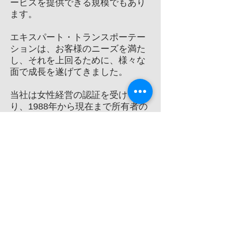
ービスを提供できる規模でもあり
ます。
エキスパート・トランスポーテー
ションは、お客様のニーズを満た
し、それを上回るために、様々な
面で成長を遂げてきました。
当社は女性経営の認証を受けてお
り、1988年から現在まで所有者の
変更はありません。
100名を超えるドライバーと10万
平方フィートの施設を擁するエキ
スパート・トランスポーテーショ
ンは、業界のリーダー企業です。
業界における優位性を維持するた
め、最新のオペレーティングシス
テムを導入し、すべてのテクノロ
ジーを刷新・アップグレードしま